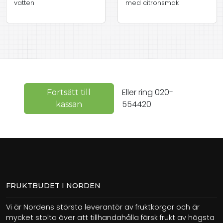
vatten
med citronsmak
Eller ring 020-
Fortsätt till
554420
kassan
FRUKTBUDET I NORDEN
Vi är Nordens största leverantör av fruktkorgar och är
mycket stolta över att tillhandahålla färsk frukt av högsta