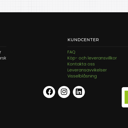
KUNDCENTER
r
FAQ
ärsk
Köp- och leveransvillkor
Kontakta oss
Leveransavvikelser
Visselblåsning