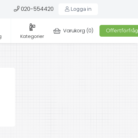
020-554420
Logga in
Varukorg
(
0
)
Offertförfrå
g
Kategorier