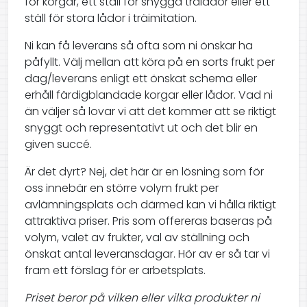
för korgar, ett ställ för snygga trälådor eller ett
ställ för stora lådor i träimitation.
Ni kan få leverans så ofta som ni önskar ha
påfyllt. Välj mellan att köra på en sorts frukt per
dag/leverans enligt ett önskat schema eller
erhåll färdigblandade korgar eller lådor. Vad ni
än väljer så lovar vi att det kommer att se riktigt
snyggt och representativt ut och det blir en
given succé.
Är det dyrt? Nej, det här är en lösning som för
oss innebär en större volym frukt per
avlämningsplats och därmed kan vi hålla riktigt
attraktiva priser. Pris som offereras baseras på
volym, valet av frukter, val av ställning och
önskat antal leveransdagar. Hör av er så tar vi
fram ett förslag för er arbetsplats.
Priset beror på vilken eller vilka produkter ni