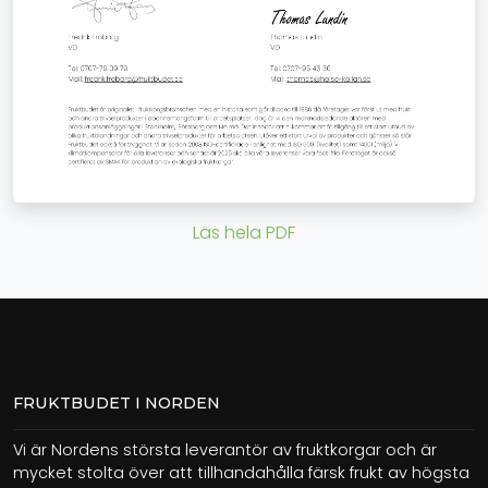
Läs hela PDF
FRUKTBUDET I NORDEN
Vi är Nordens största leverantör av fruktkorgar och är
mycket stolta över att tillhandahålla färsk frukt av högsta