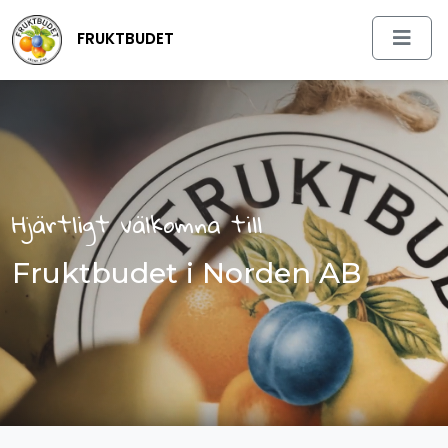
FRUKTBUDET
Hjärtligt välkomna till
Fruktbudet i Norden AB