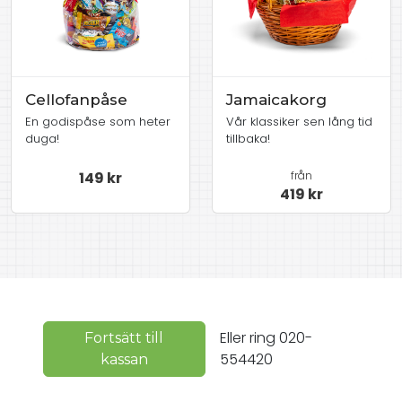
Cellofanpåse
Jamaicakorg
En godispåse som heter
Vår klassiker sen lång tid
duga!
tillbaka!
149 kr
från
419 kr
Eller ring 020-
Fortsätt till
554420
kassan